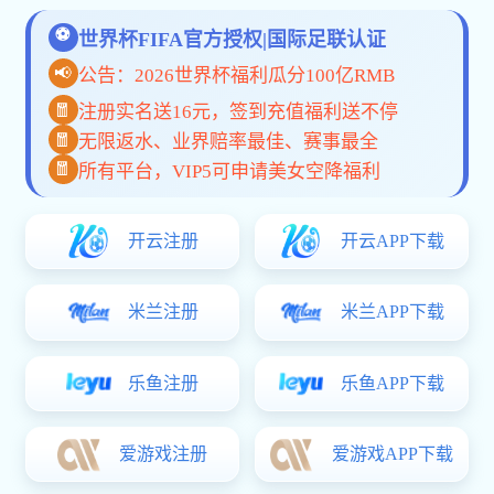
App Store 下载
Google Play 获取
beat365网页登录 App · 历史更新记录
查看各版本新增与优化内容，持续完善使用体验
v6.3.0
发布于 2025年10月18日