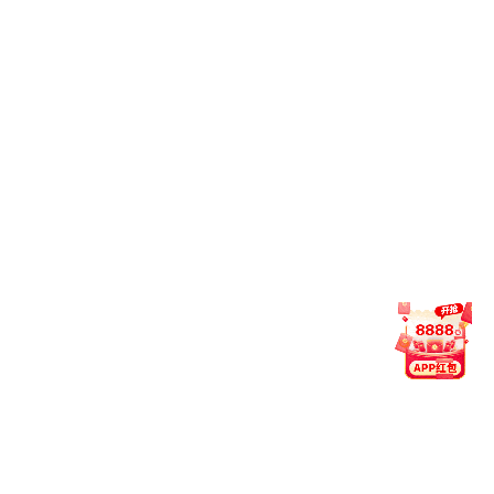
端到端加密
全站部署SSL/TLS协议，实现数据在传输过程中的有效保
护。
隐私隔离机制
用户数据与后台管理隔离存储，提升敏感信息安全等级。
数据分层备份
结合beat365在线登录官网入口-beat365(中国)部署逻
辑，建立多地备份体系，降低意外风险。