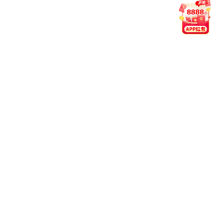
化。因此，两支队伍之间在战术策略上的博弈，也将
极大影响最终结果，可以说这是一种智力与体力双重
较量。
4、心理素质与团队协作
心理素质对于顶尖运动员而言至关重要。在高压情况
下能够保持冷静，并发挥正常水平，是任何伟大运动
员必备素质之一。老一代球星经历过无数次重大赛
事，他们对于压力处理方法早已成熟，因此往往能在
关键瞬间挺身而出，为球队捍卫荣耀。
然而，新一代球员也并非没有优势。他们成长于信息
爆炸时代，对于媒体舆论、人气压力都有着更好的适
应能力，同时他们也常常接受心理辅导，以增强自身