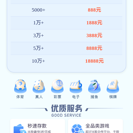
以及他们如何共同塑造了当代篮球的风格。这不仅是
对一位运动员职业生涯的分析，更是对整个团队合作
与个人能力提升之间关系的深刻剖析。
1、坚持精神的重要性
在篮球比赛中，坚持不懈的精神是每个优秀运动员必
备的重要品质。雷迪克作为一名职业球员，他经历过
无数次挫折，但他始终保持着积极向上的态度，这种
态度激励着他的队友。在比赛即将结束时，尤其是在
关键时刻，保持冷静、坚定信念是取得胜利的关键因
素。
这种坚持不仅体现在个人训练中，也延伸到团队合作
上。每位队员都需要在困难的时候相互鼓励，共同面
对挑战。雷迪克提到，在末节阶段，每一个回合都至