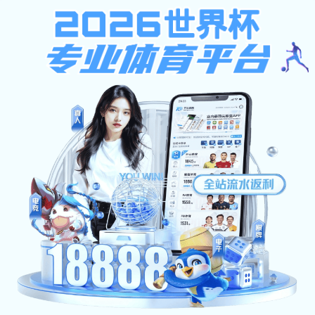
立即注册
beat365网页登录
官网
· 权威体育数据平台
BEAT365网页登录 OFFICIAL WEBSITE
自2022年创立以来，
beat365网页登录
致力于为用户
提供包括NBA、英超、欧洲杯、LPL在内的热门赛事直
播与数据服务，广受用户信赖。
立即下载beat365网页登录APP