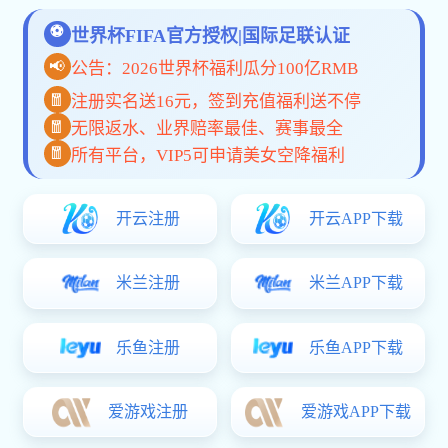
首页
/
体育头条
/ 正文