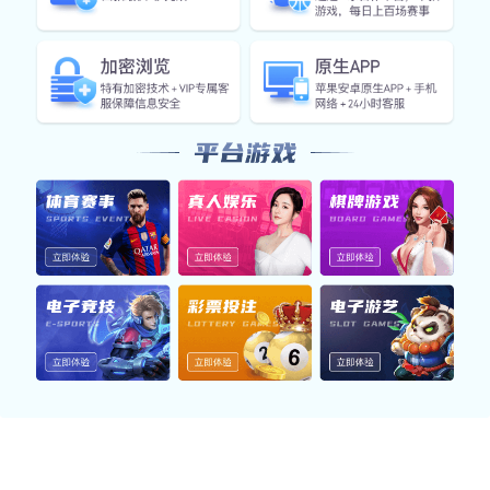
尽管如此，最终签下的四名新援在转会谈判中被视为
潜力无限，但实际上他们都面临着不同程度的挑战。
这种挑战不仅体现在适应新的联赛和球队文化上，还
包括心理压力和外界期待等多重因素。
2、各新援表现分析
首先，我们来看第一名新援。他被寄予厚望，希望能
够填补球队中场缺口。然而，他在比赛中的状态起伏
不定，经常出现失误，影响了队伍整体的运作。尽管
他有过几场精彩表现，但大多数时候都无法达到人们
的预期水平。
第二名新援是一位年轻前锋，他以快速突破著称。但
进入皇马后，他似乎陷入了低迷状态，不仅没有找到