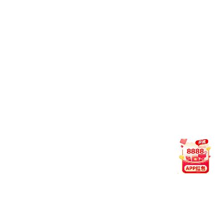
情况直接导致了比赛中的配合失误频繁发生。
尤其是在重要比赛中，缺乏默契使得球队难以形成有
效攻势，对手则能够利用这个弱点展开反击。而主帅
为了弥补这种短板，不得不进行频繁调整，这又进一
步削弱了球队整体稳定性。
此外，一些新人的技术特点与团队需求不匹配，使得
他们无法完全发挥自己的优势。这种战术适应性不足
不仅影响到个人发展，也制约了整个团队向前发展的
步伐。因此，在今后的转会策略中，皇马会更加重视
与现有体系相兼容的新鲜血液注入。
4、未来展望与改进建议
针对当前状况，皇家马德里必须认真审视自己的引援
策略。在未来的转会市场上，更加注重选手与球队风