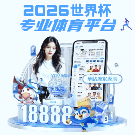
立即注册
beat365网页登录
官网
· 权威体育数据平台
BEAT365网页登录 OFFICIAL WEBSITE
自2022年创立以来，
beat365网页登录
致力于为用户
提供包括NBA、英超、欧洲杯、LPL在内的热门赛事直
播与数据服务，广受用户信赖。
立即下载beat365网页登录APP