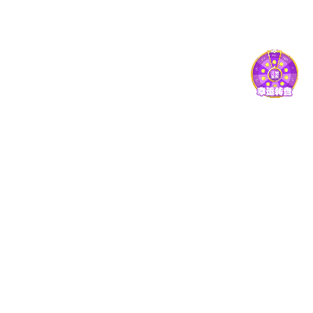
这种卓越表现并不是偶然，而是源于他长时间以来勤
奋训练所积累下来的基础。通过不断自我调整和适应
比赛节奏，他迅速找回了最佳状态。同时，这样优秀
发挥也激励着其他队员争取更好的表现，共同提高整
个团队水平。
此外，在面对强敌时，爱德华兹总能保持冷静，在关
键时刻展现自己的价值。这种“关键先生”的角色，不
仅帮助球队赢得胜利，同时也树立了榜样，让年轻球
员们看到奋斗与坚持的重要性，从而推动他们成长。
3、默契配合与团队精神
除了个人能力之外，爱德华兹与队友之间早已建立起
深厚的默契。在经过多年的磨合后，他们熟悉彼此的