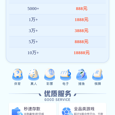
间的人际关系和团队文化的重要性。整篇文章通过多
个方面全面解析了这一话题，为读者呈现一个立体而
生动的视角。
1、复出后的积极影响
在经历了一段时间的伤病恢复期后，爱德华兹重返赛
场，这无疑给球队注入了一针强心剂。他的回归不仅
提升了球队整体实力，更激发了其他球员的斗志。在
赛季初期，球队面临不少困难，而他的复出为球队注
入了新的活力，使得士气明显提升。
爱德华兹作为核心球员，他在场上的表现直接影响着
比赛结果。他不仅是得分手，更是组织进攻的重要枢
纽。他凭借个人能力和丰富经验，带领队友们有效地
应对各种战术挑战。随着他的回归，球队在战术执行