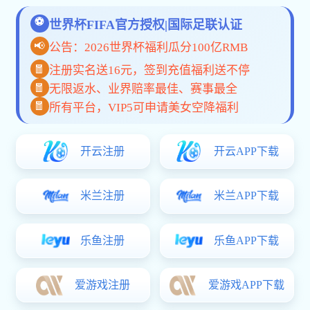
首页
/
体育头条
/ 正文